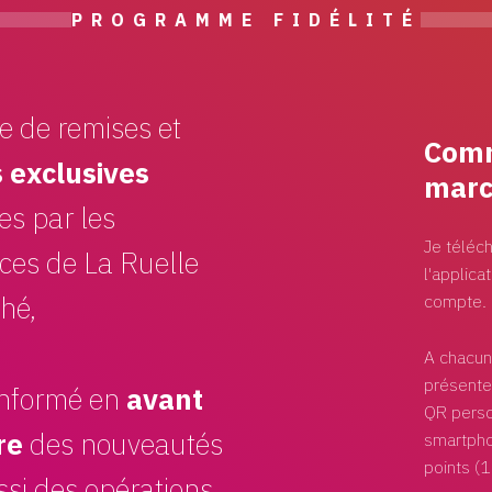
PROGRAMME FIDÉLITÉ
te de remises et
Comm
s exclusives
marc
es par les
Je téléc
es de La Ruelle
l'applica
ché
compte.
A chacun
présente
 informé en
avant
QR perso
re
des nouveautés
smartpho
points (
si des opérations