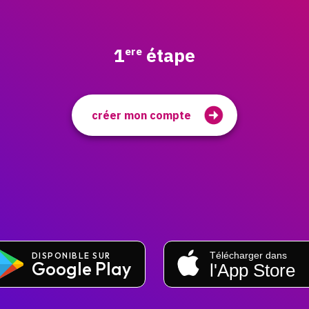
1
étape
ere
créer mon compte
 l'application
Télécharger dans
DISPONIBLE SUR
Google Play
l'App Store