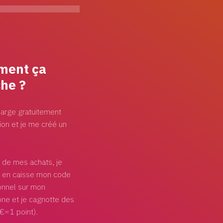
ent ça
he ?
harge gratuitement
tion et je me créé un
 de mes achats, je
 en caisse mon code
nnel sur mon
ne et je cagnotte des
1€=1 point).