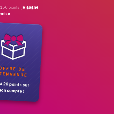
 150 points,
je gagne
emise
OFFRE DE
IENVENUE
à 20 points sur
on compte !