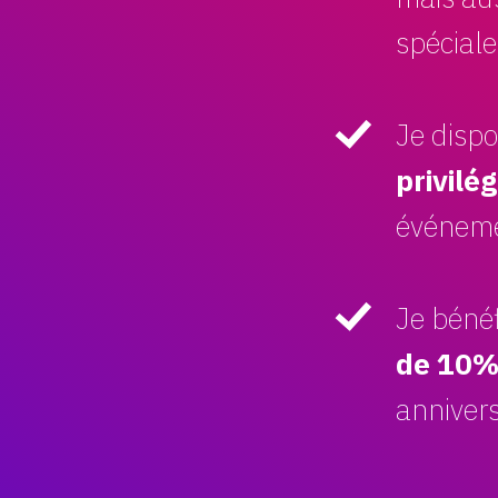
spéciale
Je disp
privilég
événeme
Je béné
de 10
annivers