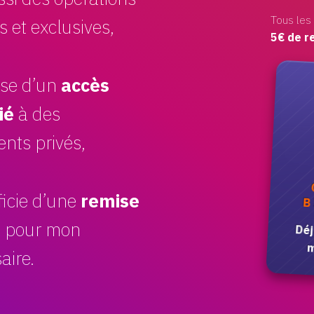
Tous les
s et exclusives
5€ de r
ose d’un
accès
ié
à des
nts privés
ficie d’une
remise
B
%
pour mon
Déj
m
aire