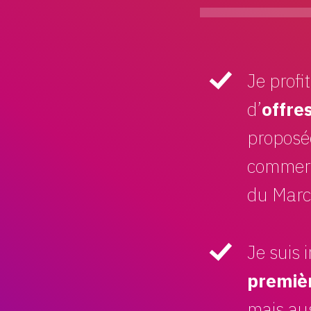
Je profi
d’
offre
proposé
commerc
du Mar
Je suis
premiè
mais aus